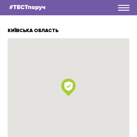
Як дізнатися свій статус
КИЇВСЬКА ОБЛАСТЬ
Чому мене це стосується?
А можна детальніше?