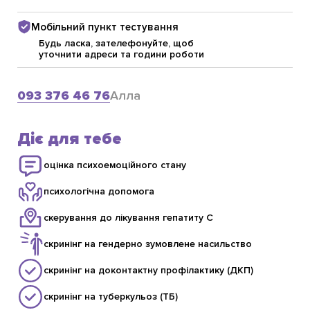
Мобільний пункт тестування
Будь ласка, зателефонуйте, щоб
уточнити адреси та години роботи
093 376 46 76
Алла
Діє для тебе
оцінка психоемоційного стану
психологічна допомога
скерування до лікування гепатиту С
скринінг на гендерно зумовлене насильство
скринінг на доконтактну профілактику (ДКП)
скринінг на туберкульоз (ТБ)