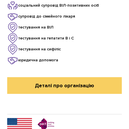
соціальний супровід ВІЛ-позитивних осіб
супровід до сімейного лікаря
тестування на ВІЛ
тестування на гепатити В і С
тестування на сифіліс
юридична допомога
Деталі про організацію