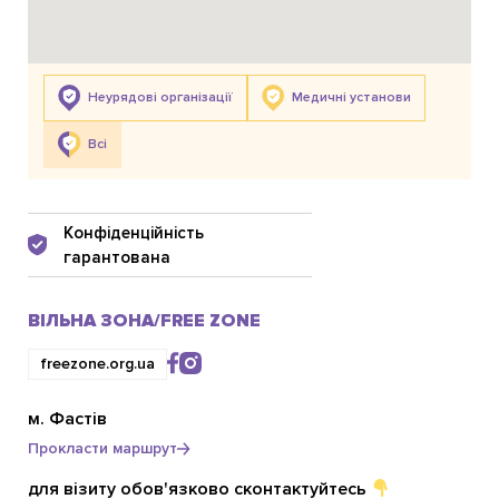
Неурядові організації
Медичні установи
Всі
Конфіденційність
гарантована
ВІЛЬНА ЗОНА/FREE ZONE
freezone.org.ua
м. Фастів
Прокласти маршрут
для візиту обов'язково сконтактуйтесь