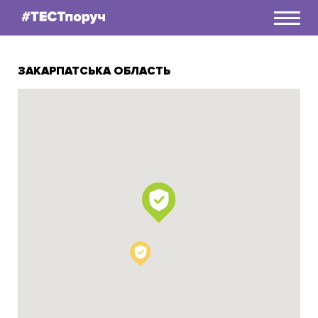
Як дізнатися свій статус
ЗАКАРПАТСЬКА ОБЛАСТЬ
Чому мене це стосується?
А можна детальніше?